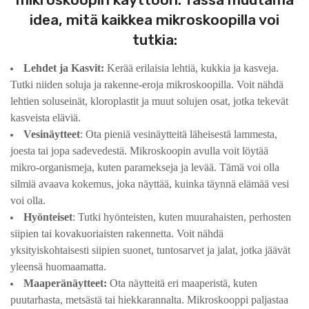
idea, mitä kaikkea mikroskoopilla voi
tutkia:
Lehdet ja Kasvit:
Kerää erilaisia lehtiä, kukkia ja kasveja.
Tutki niiden soluja ja rakenne-eroja mikroskoopilla. Voit nähdä
lehtien soluseinät, kloroplastit ja muut solujen osat, jotka tekevät
kasveista eläviä.
Vesinäytteet
: Ota pieniä vesinäytteitä läheisestä lammesta,
joesta tai jopa sadevedestä. Mikroskoopin avulla voit löytää
mikro-organismeja, kuten paramekseja ja levää. Tämä voi olla
silmiä avaava kokemus, joka näyttää, kuinka täynnä elämää vesi
voi olla.
Hyönteiset
: Tutki hyönteisten, kuten muurahaisten, perhosten
siipien tai kovakuoriaisten rakennetta. Voit nähdä
yksityiskohtaisesti siipien suonet, tuntosarvet ja jalat, jotka jäävät
yleensä huomaamatta.
Maaperänäytteet:
Ota näytteitä eri maaperistä, kuten
puutarhasta, metsästä tai hiekkarannalta. Mikroskooppi paljastaa