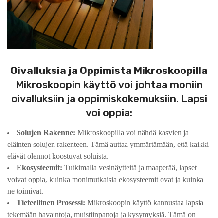
Oivalluksia ja Oppimista Mikroskoopilla
Mikroskoopin käyttö voi johtaa moniin
oivalluksiin ja oppimiskokemuksiin. Lapsi
voi oppia:
Solujen Rakenne:
Mikroskoopilla voi nähdä kasvien ja
eläinten solujen rakenteen. Tämä auttaa ymmärtämään, että kaikki
elävät olennot koostuvat soluista.
Ekosysteemit:
Tutkimalla vesinäytteitä ja maaperää, lapset
voivat oppia, kuinka monimutkaisia ekosysteemit ovat ja kuinka
ne toimivat.
Tieteellinen Prosessi:
Mikroskoopin käyttö kannustaa lapsia
tekemään havaintoja, muistiinpanoja ja kysymyksiä. Tämä on