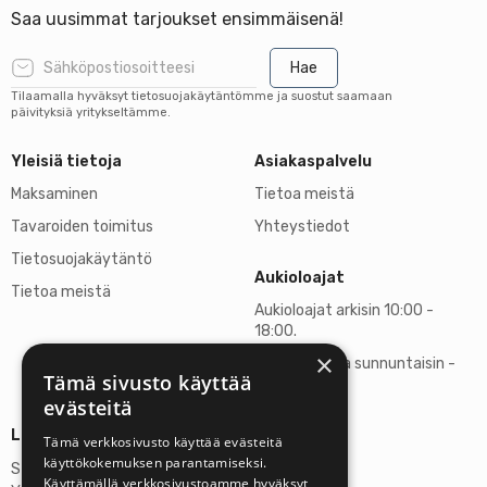
Saa uusimmat tarjoukset ensimmäisenä!
Hae
Tilaamalla hyväksyt tietosuojakäytäntömme ja suostut saamaan
päivityksiä yritykseltämme.
Yleisiä tietoja
Asiakaspalvelu
Maksaminen
Tietoa meistä
Tavaroiden toimitus
Yhteystiedot
Tietosuojakäytäntö
Aukioloajat
Tietoa meistä
Aukioloajat arkisin 10:00 -
18:00.
×
Lauantaisin ja sunnuntaisin -
Tämä sivusto käyttää
suljettu
evästeitä
Lisätietoja
Tämä verkkosivusto käyttää evästeitä
käyttökokemuksen parantamiseksi.
Stardust Finland Oy
Käyttämällä verkkosivustoamme hyväksyt