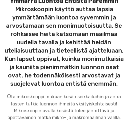
Ymmärrä Luontoa Entistä Paremmin
Mikroskoopin käyttö auttaa lapsia
ymmärtämään luontoa syvemmin ja
arvostamaan sen monimuotoisuutta. Se
rohkaisee heitä katsomaan maailmaa
uudella tavalla ja kehittää heidän
uteliaisuuttaan ja tieteellistä ajatteluaan.
Kun lapset oppivat, kuinka monimutkaisia
ja kauniita pienimmätkin luonnon osat
ovat, he todennäköisesti arvostavat ja
suojelevat luontoa entistä enemmän.
O
ta mikroskooppi mukaan kesän seikkailuihin ja anna
lasten tutkia luonnon ihmeitä yksityiskohtaisesti!
Mikroskoopin avulla kesästä tulee jännittävä ja
opettavainen matka mikro- ja makromaailman välillä.