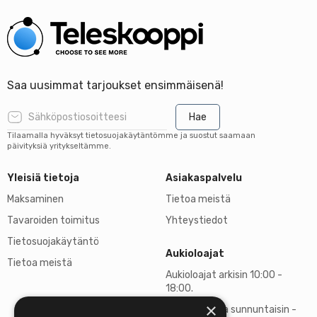
Saa uusimmat tarjoukset ensimmäisenä!
Hae
Tilaamalla hyväksyt tietosuojakäytäntömme ja suostut saamaan
päivityksiä yritykseltämme.
Yleisiä tietoja
Asiakaspalvelu
Maksaminen
Tietoa meistä
Tavaroiden toimitus
Yhteystiedot
Tietosuojakäytäntö
Aukioloajat
Tietoa meistä
Aukioloajat arkisin 10:00 -
18:00.
×
Lauantaisin ja sunnuntaisin -