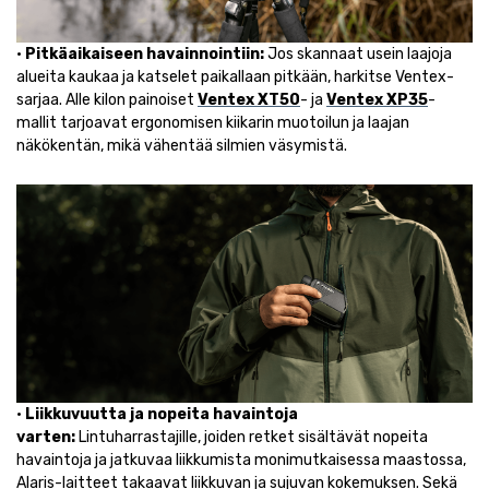
•
Pitkäaikaiseen havainnointiin:
Jos skannaat usein laajoja
alueita kaukaa ja katselet paikallaan pitkään, harkitse Ventex-
sarjaa. Alle kilon painoiset
Ventex XT50
- ja
Ventex XP35
-
mallit tarjoavat ergonomisen kiikarin muotoilun ja laajan
näkökentän, mikä vähentää silmien väsymistä.
•
Liikkuvuutta ja nopeita havaintoja
varten:
Lintuharrastajille, joiden retket sisältävät nopeita
havaintoja ja jatkuvaa liikkumista monimutkaisessa maastossa,
Alaris-laitteet takaavat liikkuvan ja sujuvan kokemuksen. Sekä