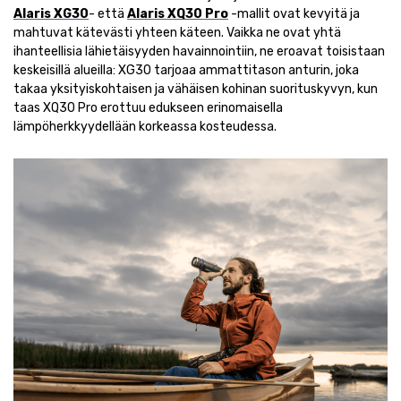
Alaris XG30
- että
Alaris XQ30 Pro
-mallit ovat kevyitä ja
mahtuvat kätevästi yhteen käteen. Vaikka ne ovat yhtä
ihanteellisia lähietäisyyden havainnointiin, ne eroavat toisistaan
keskeisillä alueilla: XG30 tarjoaa ammattitason anturin, joka
takaa yksityiskohtaisen ja vähäisen kohinan suorituskyvyn, kun
taas XQ30 Pro erottuu edukseen erinomaisella
lämpöherkkyydellään korkeassa kosteudessa.