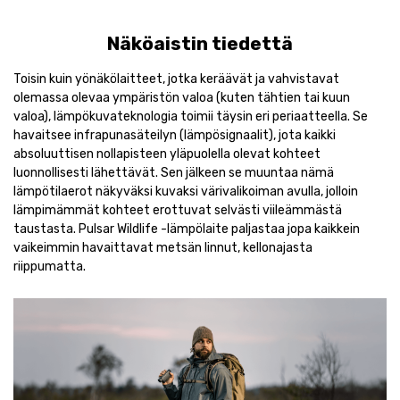
Näköaistin tiedettä
Toisin kuin yönäkölaitteet, jotka keräävät ja vahvistavat
olemassa olevaa ympäristön valoa (kuten tähtien tai kuun
valoa), lämpökuvateknologia toimii täysin eri periaatteella. Se
havaitsee infrapunasäteilyn (lämpösignaalit), jota kaikki
absoluuttisen nollapisteen yläpuolella olevat kohteet
luonnollisesti lähettävät. Sen jälkeen se muuntaa nämä
lämpötilaerot näkyväksi kuvaksi värivalikoiman avulla, jolloin
lämpimämmät kohteet erottuvat selvästi viileämmästä
taustasta. Pulsar Wildlife -lämpölaite paljastaa jopa kaikkein
vaikeimmin havaittavat metsän linnut, kellonajasta
riippumatta.