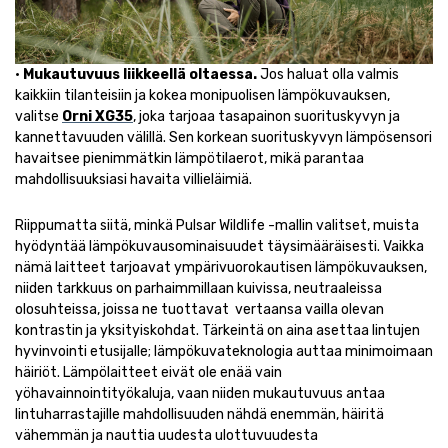
•
Mukautuvuus liikkeellä oltaessa.
Jos haluat olla valmis
kaikkiin tilanteisiin ja kokea monipuolisen lämpökuvauksen,
valitse
Orni XG35
, joka tarjoaa tasapainon suorituskyvyn ja
kannettavuuden välillä. Sen korkean suorituskyvyn lämpösensori
havaitsee pienimmätkin lämpötilaerot, mikä parantaa
mahdollisuuksiasi havaita villieläimiä.
Riippumatta siitä, minkä Pulsar Wildlife -mallin valitset, muista
hyödyntää lämpökuvausominaisuudet täysimääräisesti. Vaikka
nämä laitteet tarjoavat ympärivuorokautisen lämpökuvauksen,
niiden tarkkuus on parhaimmillaan kuivissa, neutraaleissa
olosuhteissa, joissa ne tuottavat
vertaansa vailla olevan
kontrastin ja yksityiskohdat. Tärkeintä on aina asettaa lintujen
hyvinvointi etusijalle; lämpökuvateknologia auttaa minimoimaan
häiriöt. Lämpölaitteet eivät ole enää vain
yöhavainnointityökaluja, vaan niiden mukautuvuus antaa
lintuharrastajille mahdollisuuden nähdä enemmän, häiritä
vähemmän ja nauttia uudesta ulottuvuudesta