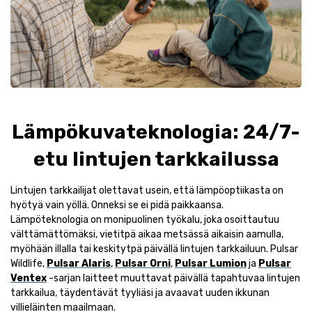
Lämpökuvateknologia: 24/7-
etu lintujen tarkkailussa
Lintujen tarkkailijat olettavat usein, että lämpöoptiikasta on
hyötyä vain yöllä. Onneksi se ei pidä paikkaansa.
Lämpöteknologia on monipuolinen työkalu, joka osoittautuu
välttämättömäksi, vietitpä aikaa metsässä aikaisin aamulla,
myöhään illalla tai keskitytpä päivällä lintujen tarkkailuun. Pulsar
Wildlife,
Pulsar Alaris
,
Pulsar Orni
,
Pulsar Lumion
ja
Pulsar
Ventex
-sarjan laitteet muuttavat päivällä tapahtuvaa lintujen
tarkkailua, täydentävät tyyliäsi ja avaavat uuden ikkunan
villieläinten maailmaan.