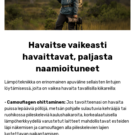
Havaitse vaikeasti
havaittavat, paljasta
naamioituneet
Lämpötekniikka on erinomainen apuväline sellaisten lintujen
löytämisessä, joita on vaikea havaita tavallisilla kiikareilla:
•
Camouflagen ohittaminen:
Jos tavoitteenasi on havaita
puissa lepääviä pöllöjä, metsän pohjalle sulautuvia kehrääjiä tai
ruohikossa piileskeleviä kaulushaikaroita, korkealaatuisella
lämpöherkkyydellä varustetut laitteet mahdollistavat esteiden
läpi näkemisen ja camouflagen alla piileskelevien lajien
luotettavan paikantamisen.