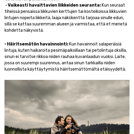
•
Vaikeasti havaittavien liikkeiden seuranta:
Kun seuraat
tiheissä pensaissa liikkuvien kerttujen tai kosteikoissa liikkuvien
lintujen nopeita liikkeitä, laaja näkökenttä tarjoaa sinulle edun,
sillä se kattaa suuremman alueen ja varmistaa, että et menetä
kohdetta näkyvistä.
• Häiritsemätön havainnointi:
Kun havainnoit salaperäisiä
lintuja, kuten haikaroita pesimäpaikoillaan tai petolintuja oksilla,
sinun ei tarvitse rikkoa niiden rauhaa kuvanlaadun vuoksi. Laite,
jossa on suurempi suurennus, antaa sinun tarkkailla niiden
luonnollista käyttäytymistä häiritsemättömältä etäisyydeltä.