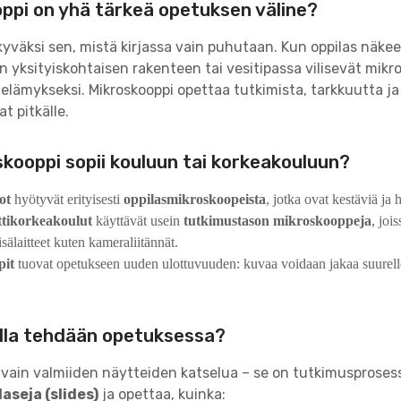
ppi on yhä tärkeä opetuksen väline?
yväksi sen, mistä kirjassa vain puhutaan. Kun oppilas näkee
yn yksityiskohtaisen rakenteen tai vesitipassa vilisevät mikr
ämykseksi. Mikroskooppi opettaa tutkimista, tarkkuutta ja k
t pitkälle.
skooppi sopii kouluun tai korkeakouluun?
ot
hyötyvät erityisesti
oppilasmikroskoopeista
, jotka ovat kestäviä ja 
ttikorkeakoulut
käyttävät usein
tutkimustason mikroskooppeja
, joi
sälaitteet kuten kameraliitännät.
pit
tuovat opetukseen uuden ulottuvuuden: kuvaa voidaan jakaa suurelle 
illa tehdään opetuksessa?
e vain valmiiden näytteiden katselua – se on tutkimusprosessi
aseja (slides)
ja opettaa, kuinka: