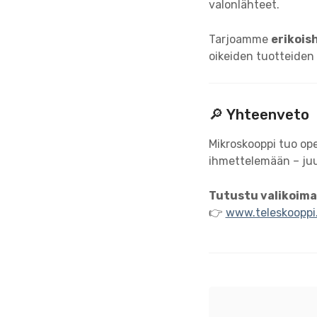
valonlähteet.
Tarjoamme
erikoish
oikeiden tuotteiden 
🔎 Yhteenveto
Mikroskooppi tuo op
ihmettelemään – juu
Tutustu valikoima
👉
www.teleskooppi.