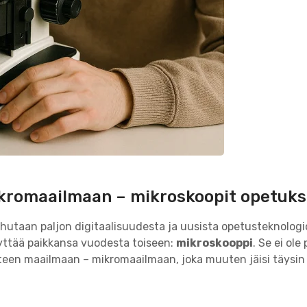
kromaailmaan – mikroskoopit opetuks
utaan paljon digitaalisuudesta ja uusista opetusteknologio
lyttää paikkansa vuodesta toiseen:
mikroskooppi
. Se ei ole
een maailmaan – mikromaailmaan, joka muuten jäisi täysin p