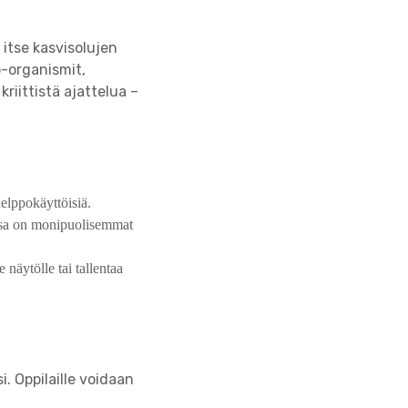
 itse kasvisolujen
o-organismit,
riittistä ajattelua –
helppokäyttöisiä.
ssa on monipuolisemmat
näytölle tai tallentaa
. Oppilaille voidaan