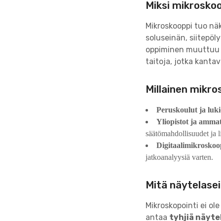
Miksi mikroskoo
Mikroskooppi tuo näk
soluseinän, siitepöl
oppiminen muuttuu el
taitoja, jotka kantava
Millainen mikro
Peruskoulut ja luki
Yliopistot ja amma
säätömahdollisuudet ja li
Digitaalimikroskoo
jatkoanalyysiä varten.
Mitä näytelase
Mikroskopointi ei ol
antaa
tyhjiä näytel