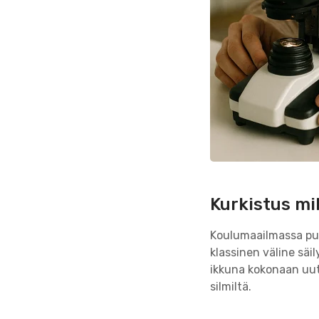
Kurkistus mi
Koulumaailmassa puh
klassinen väline säi
ikkuna kokonaan uut
silmiltä.