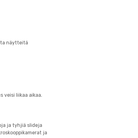
ta näytteitä
 veisi liikaa aikaa.
a ja tyhjiä slideja
ikroskooppikamerat ja