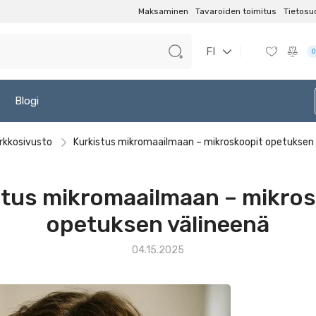
Maksaminen
Tavaroiden toimitus
Tietosu
FI
0
Blogi
rkkosivusto
Kurkistus mikromaailmaan – mikroskoopit opetuksen 
stus mikromaailmaan – mikros
opetuksen välineenä
04.15.2025