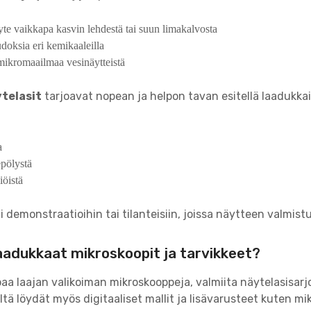
te vaikkapa kasvin lehdestä tai suun limakalvosta
udoksia eri kemikaaleilla
 mikromaailmaa vesinäytteistä
ytelasit
tarjoavat nopean ja helpon tavan esitellä laadukkai
a
epölystä
iöistä
i demonstraatioihin tai tilanteisiin, joissa näytteen valmistus
aadukkaat mikroskoopit ja tarvikkeet?
aa laajan valikoiman mikroskooppeja, valmiita näytelasisarjoj
tä löydät myös digitaaliset mallit ja lisävarusteet kuten m