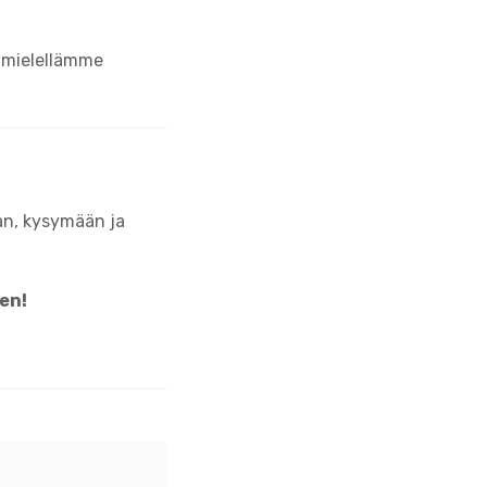
 mielellämme
an, kysymään ja
en!