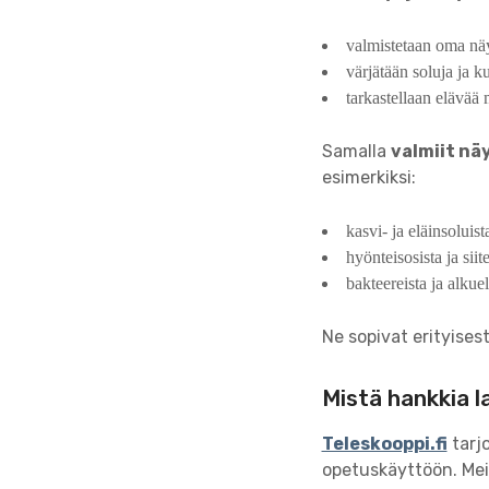
valmistetaan oma näy
värjätään soluja ja k
tarkastellaan elävää
Samalla
valmiit nä
esimerkiksi:
kasvi- ja eläinsoluist
hyönteisosista ja siit
bakteereista ja alkuel
Ne sopivat erityisest
Mistä hankkia l
Teleskooppi.fi
tarjo
opetuskäyttöön. Meil