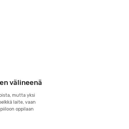
en välineenä
ista, mutta yksi
 pelkkä laite, vaan
iiloon oppilaan