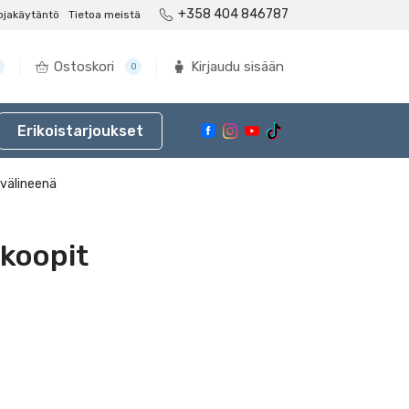
+358 404 846787
ojakäytäntö
Tietoa meistä
Ostoskori
Kirjaudu sisään
0
Erikoistarjoukset
välineenä
koopit